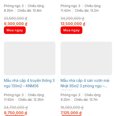
Phòng ngủ: 3
Chiều rộng:
Phòng ngủ: 3
Chiều rộng:
8.35m
Chiều dài: 10.8m
11.42m
Chiều dài: 13.2m
23,560,000
₫
34,200,000
₫
Original
Current
Original
Current
9,300,000
₫
13,500,000
₫
price
price
price
price
Mua ngay
Mua ngay
was:
is:
was:
is:
23,560,000 ₫.
9,300,000 ₫.
34,200,000 ₫.
13,500,000 ₫.
Mẫu nhà cấp 4 truyền thống 3
Mẫu nhà cấp 4 sân vườn mái
ngủ 130m2 – KNM06
Nhật 95m2 3 phòng ngủ –
KNM01
Phòng ngủ: 3
Chiều rộng:
Phòng ngủ: 3
Chiều rộng:
11.92m
Chiều dài: 12.35m
9.25m
Chiều dài: 13.7m
24,700,000
₫
18,050,000
₫
Original
Current
Original
Current
9,750,000
₫
7,125,000
₫