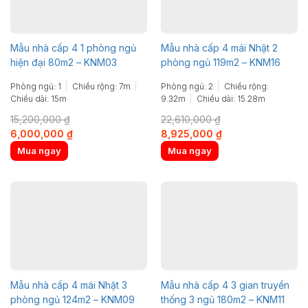
Mẫu nhà cấp 4 1 phòng ngủ
Mẫu nhà cấp 4 mái Nhật 2
hiện đại 80m2 – KNM03
phòng ngủ 119m2 – KNM16
Phòng ngủ: 1
Chiều rộng: 7m
Phòng ngủ: 2
Chiều rộng:
Chiều dài: 15m
9.32m
Chiều dài: 15.28m
15,200,000
₫
22,610,000
₫
Original
Current
Original
Current
6,000,000
₫
8,925,000
₫
price
price
price
price
Mua ngay
Mua ngay
was:
is:
was:
is:
15,200,000 ₫.
6,000,000 ₫.
22,610,000 ₫.
8,925,000 ₫.
Mẫu nhà cấp 4 mái Nhật 3
Mẫu nhà cấp 4 3 gian truyền
phòng ngủ 124m2 – KNM09
thống 3 ngủ 180m2 – KNM11