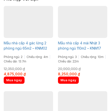
Mẫu nhà cấp 4 gác lửng 2
Mẫu nhà cấp 4 mái Nhật 3
phòng ngủ 65m2 – KNM02
phòng ngủ 110m2 – KNM17
Phòng ngủ: 2
Chiều rộng: 4m
Phòng ngủ: 3
Chiều rộng: 10m
Chiều dài: 13.7m
Chiều dài: 22m
12,350,000
₫
20,900,000
₫
Original
Current
Original
Current
4,875,000
₫
8,250,000
₫
price
price
price
price
Mua ngay
Mua ngay
was:
is:
was:
is:
12,350,000 ₫.
4,875,000 ₫.
20,900,000 ₫.
8,250,000 ₫.