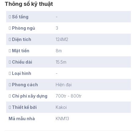
Thông số kỹ thuật
Số tầng
-
Phòng ngủ
3
Diện tích
124M2
Mặt tiền
8m
Chiều dài
15.5m
Loại hình
-
Phong cách
Hiện đại
Chi phí xây dựng
700tr - 800tr
Thiết kế bởi
Kakoi
Mã mẫu nhà
KNM13