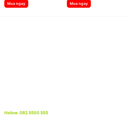
price
price
price
price
Mua ngay
Mua ngay
was:
is:
was:
is:
24,700,000 ₫.
9,750,000 ₫.
18,050,000 ₫.
7,125,000 ₫.
GIỚI THIỆU
Tác giả
Hồ sơ năng lực
Tuyển dụng
Quy trình mua bản vẽ
THÔNG TIN LIÊN HỆ
Email: khonhamaudep@gmail.com
Website: khonhamaudep.com
Holine: 082.5550.555
DỊCH VỤ CUNG CẤP