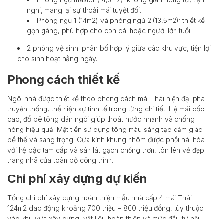
nghi, mang lại sự thoải mái tuyệt đối.
Phòng ngủ 1 (14m2) và phòng ngủ 2 (13,5m2): thiết kế
gọn gàng, phù hợp cho con cái hoặc người lớn tuổi.
2 phòng vệ sinh: phân bố hợp lý giữa các khu vực, tiện lợi
cho sinh hoạt hằng ngày.
Phong cách thiết kế
Ngôi nhà được thiết kế theo phong cách mái Thái hiện đại pha
truyền thống, thể hiện sự tinh tế trong từng chi tiết. Hệ mái dốc
cao, đổ bê tông dán ngói giúp thoát nước nhanh và chống
nóng hiệu quả. Mặt tiền sử dụng tông màu sáng tạo cảm giác
bề thế và sang trọng. Cửa kính khung nhôm được phối hài hòa
với hệ bậc tam cấp và sân lát gạch chống trơn, tôn lên vẻ đẹp
trang nhã của toàn bộ công trình.
Chi phí xây dựng dự kiến
Tổng chi phí xây dựng hoàn thiện mẫu nhà cấp 4 mái Thái
124m2 dao động khoảng 700 triệu – 800 triệu đồng, tùy thuộc
vào khu vực xây dựng, vật liệu hoàn thiện và mức đầu tư nội