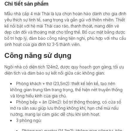
Chi tiết sản phẩm
Mẫu nhà cấp 4 mái Thái là lựa chọn hoàn hảo dành cho gia đình
yêu thích sự tinh tế, sang trọng và gần gũi với thiên nhiên. Thiết
kế nổi bật với hệ mái Thái cao ráo, thanh thoát, mang đến vẻ
đẹp cân đối và thoáng mát cho tổng thể. Bố cục mặt bằng được
bố trí hợp lý, đảm bảo công năng tiện nghi, phù hợp với nhu cầu
sinh hoạt của gia đình từ 3-5 thành viên.
Công năng sử dụng
Ngôi nhà có diện tích 124m2, được quy hoạch gọn gàng, tối ưu
diện tích và đảm bảo sự kết nối giữa các không gian:
Phòng khách + thờ (23,5m2): thiết kế liền kề, tạo nên
không gian trung tâm trang trọng, thể hiện nét truyền thống
và lòng hiếu kính của gia chủ.
Phòng bếp + ăn (24m2): bố trí thông thoáng, có cửa sổ
mở ra sân sau giúp lưu thông không khí, hạn chế mùi nấu
nướng, mang lại cảm giác dễ chịu khi sinh hoạt.
3 phòng ngủ:
Phòng ngủ master (14,3m2): không gian riêng tư, tiện