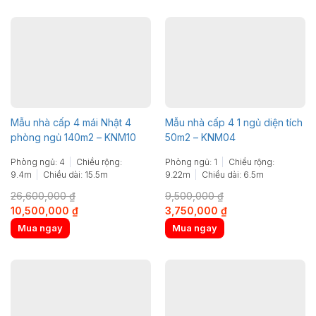
34,200,000 ₫.
13,500,000 ₫.
39,900,000 ₫.
15,750,000 ₫.
Mẫu nhà cấp 4 mái Nhật 4
Mẫu nhà cấp 4 1 ngủ diện tích
phòng ngủ 140m2 – KNM10
50m2 – KNM04
Phòng ngủ: 4
Chiều rộng:
Phòng ngủ: 1
Chiều rộng:
9.4m
Chiều dài: 15.5m
9.22m
Chiều dài: 6.5m
26,600,000
₫
9,500,000
₫
Original
Current
Original
Current
10,500,000
₫
3,750,000
₫
price
price
price
price
Mua ngay
Mua ngay
was:
is:
was:
is:
26,600,000 ₫.
10,500,000 ₫.
9,500,000 ₫.
3,750,000 ₫.