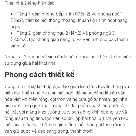
Phần nhà 2 tầng hiện đại:
Tầng 1: gồm phòng bếp + ăn (17,5m2) và phòng ngủ 1
(15m2), thiết kế mở, thông thoáng, thuận tiện sinh hoạt hàng
ngày.
Tầng 2: gồm phòng ngủ 2 (14m2) và phòng ngủ 3
(13,5m2), tạo không gian riêng tư và yên tĩnh cho các thành
viên trẻ.
Ngoài ra, 2 phòng vệ sinh được bố trí khoa học, tiện lợi cho việc
sử dụng giữa hai khối nhà.
Phong cách thiết kế
Công trình là sự kết hợp độc đáo giữa kiến trúc truyền thống và
hiện đại. Phần nhà ba gian mái ngói đỏ mang đậm dấu ấn văn
hóa Việt với hiên rộng, cột tròn và hệ cửa gỗ tự nhiên, gợi nhớ
hình ảnh làng quê xưa. Trong khi đó, phần nhà 2 tầng hiện đại
nổi bật với mảng khối vuông vức, ban công kính cường lực và
tông màu trung tính, tạo nên sự đối lập hài hòa. Sự chuyển tiếp
mềm mại giữa hai khối nhà giúp tổng thể không bị tách rời mà
vẫn giữ được vẻ đẹp sang trọng, thanh thoát.