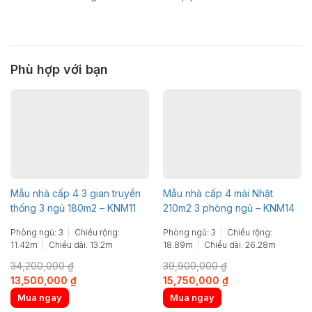
Phù hợp với bạn
Mẫu nhà cấp 4 3 gian truyền
Mẫu nhà cấp 4 mái Nhật
thống 3 ngủ 180m2 – KNM11
210m2 3 phòng ngủ – KNM14
Phòng ngủ: 3
Chiều rộng:
Phòng ngủ: 3
Chiều rộng:
11.42m
Chiều dài: 13.2m
18.89m
Chiều dài: 26.28m
34,200,000
₫
39,900,000
₫
Original
Current
Original
Current
13,500,000
₫
15,750,000
₫
price
price
price
price
Mua ngay
Mua ngay
was:
is:
was:
is: