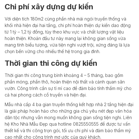
Chi phí xây dựng dự kiến
Với diện tích 180m2 cùng phần nhà mái ngói truyền thống và
khối nhà hiện đại hai tầng, chi phí hoàn thiện dự kiến dao động
từ 1 tỷ – 1,2 tỷ đồng, tùy theo khu vực và chất lượng vật liệu
hoàn thiện. Khoản đầu tư này mang lại không gian sống vừa
mang tính biểu tượng, vừa tiện nghi vượt trội, xứng đáng là lựa
chọn bền vững cho nhiều thế hệ trong gia đình.
Thời gian thi công dự kiến
Thời gian thi công trung bình khoảng 4 – 5 tháng, bao gồm
phần móng, phần thô, hoàn thiện nội thất và cảnh quan sân
vườn. Công trình cần sự tỉ mỉ cao để đảm bảo tính thẩm mỹ cho
cả hai phong cách cổ truyền và hiện đại.
Mẫu nhà cấp 4 ba gian truyền thống kết hợp nhà 2 tầng hiện đại
là giải pháp hoàn hảo cho những gia chủ yêu nét đẹp văn hóa
dân tộc nhưng vẫn mong muốn không gian sống tiện nghi. Liên
hệ Kho Nhà Mẫu Đẹp qua hotline 0825550555 để được tư vấn
thiết kế và thi công trọn gói, tối ưu chi phí và đảm bảo thẩm mỹ
cao nhất cho công trình mơ ước của quý khách.