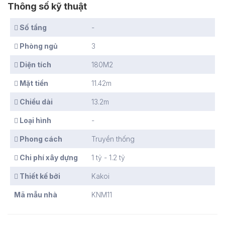
Thông số kỹ thuật
Số tầng
-
Phòng ngủ
3
Diện tích
180M2
Mặt tiền
11.42m
Chiều dài
13.2m
Loại hình
-
Phong cách
Truyền thống
Chi phí xây dựng
1 tỷ - 1.2 tỷ
Thiết kế bởi
Kakoi
Mã mẫu nhà
KNM11