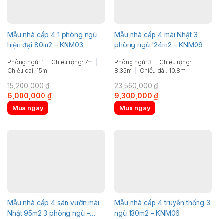
Mẫu nhà cấp 4 1 phòng ngủ
Mẫu nhà cấp 4 mái Nhật 3
hiện đại 80m2 – KNM03
phòng ngủ 124m2 – KNM09
Phòng ngủ: 1
Chiều rộng: 7m
Phòng ngủ: 3
Chiều rộng:
Chiều dài: 15m
8.35m
Chiều dài: 10.8m
15,200,000
₫
23,560,000
₫
Original
Current
Original
Current
6,000,000
₫
9,300,000
₫
price
price
price
price
Mua ngay
Mua ngay
was:
is:
was:
is:
15,200,000 ₫.
6,000,000 ₫.
23,560,000 ₫.
9,300,000 ₫.
Mẫu nhà cấp 4 sân vườn mái
Mẫu nhà cấp 4 truyền thống 3
Nhật 95m2 3 phòng ngủ –
ngủ 130m2 – KNM06