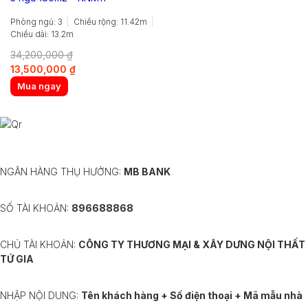
Phòng ngủ: 3
Chiều rộng: 11.42m
Chiều dài: 13.2m
34,200,000
₫
Original
Current
13,500,000
₫
price
price
Mua ngay
was:
is:
34,200,000 ₫.
13,500,000 ₫.
NGÂN HÀNG THỤ HƯỞNG:
MB BANK
SỐ TÀI KHOẢN:
896688868
CHỦ TÀI KHOẢN:
CÔNG TY THƯƠNG MẠI & XÂY DƯNG NỘI THẤT
TỨ GIA
NHẬP NỘI DUNG:
Tên khách hàng + Số điện thoại + Mã mẫu nhà