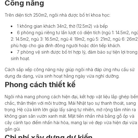
Công năng
Trên diện tích 250m2, ngôi nhà được bố trí khoa học:
1 không gian khách 34n2, thờ (12.5m2) và bếp
6 phòng ngủ riêng tư lần lượt có diện tích (n
gủ 1: 14.5m2, ng
2: 14.5m2,
ngủ 3: 16.5m2, ngủ 4: 19m2
, n
gủ 5: 21m2, ngủ 6: 26m2
phù hợp cho gia đình đông người hoặc đón tiếp khách.
7 phòng vệ sinh được bố trí hợp lý, đảm bảo sự tiện lợi trong
sinh hoạt.
Cách sắp xếp công năng này giúp ngôi nhà đáp ứng nhu cầu sử
dụng đa dạng, vừa sinh hoạt hằng ngày vừa nghỉ dưỡng.
Phong cách thiết kế
Ngôi nhà mang phong cách hiện đại, kết hợp vật liệu lắp ghép bề
chắc, thân thiện với môi trường. Mái Nhật tạo sự thanh thoát, sang
trọng. Hệ cửa kính lớn giúp lấy sáng tự nhiên, mở rộng tầm nhìn ra
không gian sân vườn xanh mát. Mặt tiền nhấn nhá bằng gỗ ốp và
cây cảnh tạo điểm nhấn hài hòa, mang lại vẻ đẹp vừa hiện đại vừa
gần gũi.
Chi phí xây dựng dự kiến