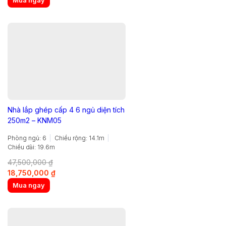
Mua ngay
was:
is:
15,200,000 ₫.
6,000,000 ₫.
Nhà lắp ghép cấp 4 6 ngủ diện tích
250m2 – KNM05
Phòng ngủ: 6
Chiều rộng: 14.1m
Chiều dài: 19.6m
47,500,000
₫
Original
Current
18,750,000
₫
price
price
Mua ngay
was:
is:
47,500,000 ₫.
18,750,000 ₫.