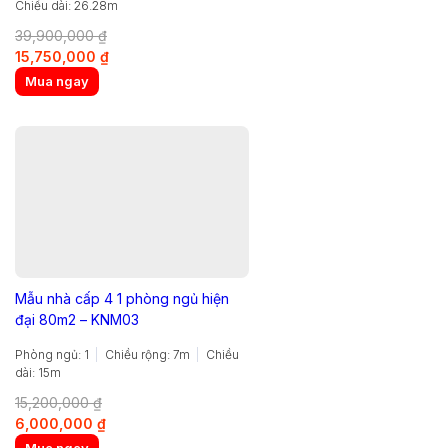
Chiều dài: 26.28m
39,900,000
₫
Original
Current
15,750,000
₫
price
price
Mua ngay
was:
is:
39,900,000 ₫.
15,750,000 ₫.
Mẫu nhà cấp 4 1 phòng ngủ hiện
đại 80m2 – KNM03
Phòng ngủ: 1
Chiều rộng: 7m
Chiều
dài: 15m
15,200,000
₫
Original
Current
6,000,000
₫
price
price