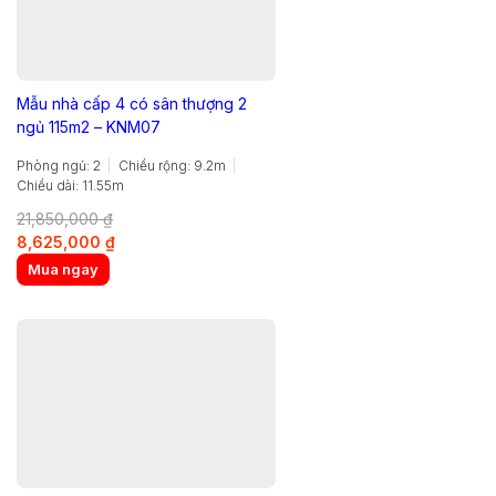
Mẫu nhà cấp 4 có sân thượng 2
ngủ 115m2 – KNM07
Phòng ngủ: 2
Chiều rộng: 9.2m
Chiều dài: 11.55m
21,850,000
₫
Original
Current
8,625,000
₫
price
price
Mua ngay
was:
is:
21,850,000 ₫.
8,625,000 ₫.