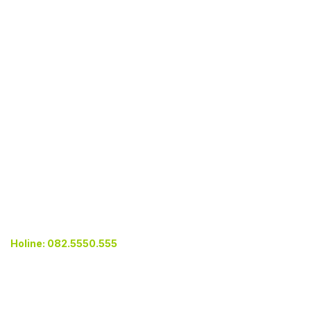
GIỚI THIỆU
Tác giả
Hồ sơ năng lực
Tuyển dụng
Quy trình mua bản vẽ
THÔNG TIN LIÊN HỆ
Email: khonhamaudep@gmail.com
Website: khonhamaudep.com
Holine: 082.5550.555
DỊCH VỤ CUNG CẤP