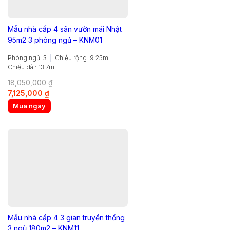
Mẫu nhà cấp 4 sân vườn mái Nhật
95m2 3 phòng ngủ – KNM01
Phòng ngủ: 3
Chiều rộng: 9.25m
Chiều dài: 13.7m
18,050,000
₫
Original
Current
7,125,000
₫
price
price
Mua ngay
was:
is:
18,050,000 ₫.
7,125,000 ₫.
Mẫu nhà cấp 4 3 gian truyền thống
3 ngủ 180m2 – KNM11