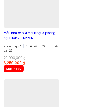
Mẫu nhà cấp 4 mái Nhật 3 phòng
ngủ 110m2 – KNM17
Phòng ngủ: 3
Chiều rộng: 10m
Chiều
dài: 22m
20,900,000
₫
Original
Current
8,250,000
₫
price
price
Mua ngay
was:
is:
20,900,000 ₫.
8,250,000 ₫.