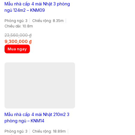
Mẫu nhà cấp 4 mái Nhật 3 phòng
ngủ 124m2 – KNM09
Phòng ngủ: 3
Chiều rộng: 8.35m
Chiều dài: 10.8m
23,560,000
₫
Original
Current
9,300,000
₫
price
price
Mua ngay
was:
is:
23,560,000 ₫.
9,300,000 ₫.
Mẫu nhà cấp 4 mái Nhật 210m2 3
phòng ngủ – KNM14
Phòng ngủ: 3
Chiều rộng: 18.89m