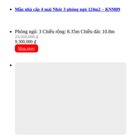
Mẫu nhà cấp 4 mái Nhật 3 phòng ngủ 124m2 – KNM09
Phòng ngủ: 3
Chiều rộng: 8.35m
Chiều dài: 10.8m
23,560,000
₫
Original
Current
9,300,000
₫
price
price
Mua ngay
was:
is:
23,560,000 ₫.
9,300,000 ₫.