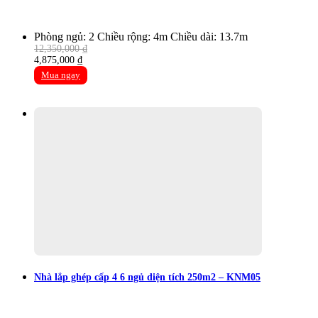
Phòng ngủ: 2
Chiều rộng: 4m
Chiều dài: 13.7m
12,350,000
₫
Original
Current
4,875,000
₫
price
price
Mua ngay
was:
is:
12,350,000 ₫.
4,875,000 ₫.
Nhà lắp ghép cấp 4 6 ngủ diện tích 250m2 – KNM05