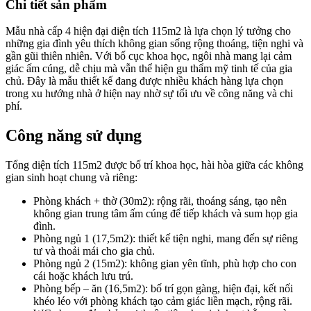
Chi tiết sản phẩm
Mẫu nhà cấp 4 hiện đại diện tích 115m2 là lựa chọn lý tưởng cho
những gia đình yêu thích không gian sống rộng thoáng, tiện nghi và
gần gũi thiên nhiên. Với bố cục khoa học, ngôi nhà mang lại cảm
giác ấm cúng, dễ chịu mà vẫn thể hiện gu thẩm mỹ tinh tế của gia
chủ. Đây là mẫu thiết kế đang được nhiều khách hàng lựa chọn
trong xu hướng nhà ở hiện nay nhờ sự tối ưu về công năng và chi
phí.
Công năng sử dụng
Tổng diện tích 115m2 được bố trí khoa học, hài hòa giữa các không
gian sinh hoạt chung và riêng:
Phòng khách + thờ (30m2): rộng rãi, thoáng sáng, tạo nên
không gian trung tâm ấm cúng để tiếp khách và sum họp gia
đình.
Phòng ngủ 1 (17,5m2): thiết kế tiện nghi, mang đến sự riêng
tư và thoải mái cho gia chủ.
Phòng ngủ 2 (15m2): không gian yên tĩnh, phù hợp cho con
cái hoặc khách lưu trú.
Phòng bếp – ăn (16,5m2): bố trí gọn gàng, hiện đại, kết nối
khéo léo với phòng khách tạo cảm giác liền mạch, rộng rãi.