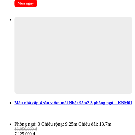
price
price
Mua ngay
was:
is:
39,900,000 ₫.
15,750,000 ₫.
Mẫu nhà cấp 4 sân vườn mái Nhật 95m2 3 phòng ngủ – KNM01
Phòng ngủ: 3
Chiều rộng: 9.25m
Chiều dài: 13.7m
18,050,000
₫
Original
Current
7,125,000
₫