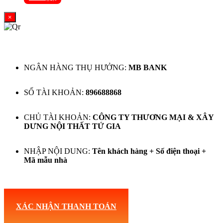
was:
is:
47,500,000 ₫.
18,750,000 ₫.
×
NGÂN HÀNG THỤ HƯỞNG:
MB BANK
SỐ TÀI KHOẢN:
896688868
CHỦ TÀI KHOẢN:
CÔNG TY THƯƠNG MẠI & XÂY
DƯNG NỘI THẤT TỨ GIA
NHẬP NỘI DUNG:
Tên khách hàng + Số điện thoại +
Mã mẫu nhà
XÁC NHẬN THANH TOÁN