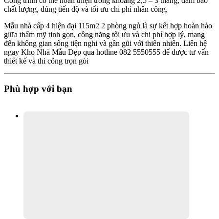
Công trình có thể hoàn thiện trong khoảng 2,5 – 3 tháng, đảm bảo
chất lượng, đúng tiến độ và tối ưu chi phí nhân công.
Mẫu nhà cấp 4 hiện đại 115m2 2 phòng ngủ là sự kết hợp hoàn hảo
giữa thẩm mỹ tinh gọn, công năng tối ưu và chi phí hợp lý, mang
đến không gian sống tiện nghi và gần gũi với thiên nhiên. Liên hệ
ngay Kho Nhà Mẫu Đẹp qua hotline 082 5550555 để được tư vấn
thiết kế và thi công trọn gói
Phù hợp với bạn