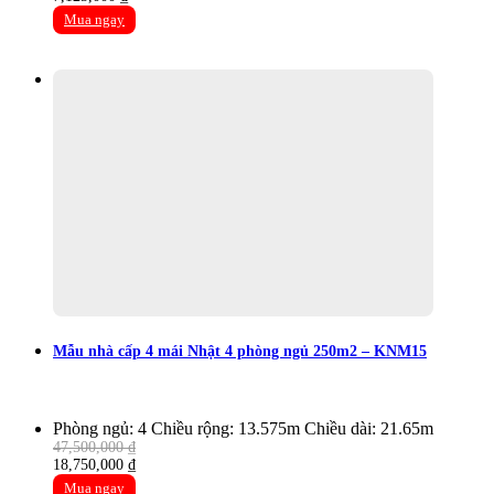
price
price
Mua ngay
was:
is:
18,050,000 ₫.
7,125,000 ₫.
Mẫu nhà cấp 4 mái Nhật 4 phòng ngủ 250m2 – KNM15
Phòng ngủ: 4
Chiều rộng: 13.575m
Chiều dài: 21.65m
47,500,000
₫
Original
Current
18,750,000
₫
price
price
Mua ngay