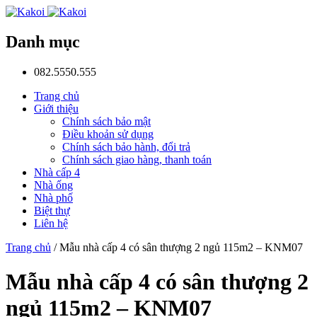
Danh mục
082.5550.555
Trang chủ
Giới thiệu
Chính sách bảo mật
Điều khoản sử dụng
Chính sách bảo hành, đổi trả
Chính sách giao hàng, thanh toán
Nhà cấp 4
Nhà ống
Nhà phố
Biệt thự
Liên hệ
Trang chủ
/
Mẫu nhà cấp 4 có sân thượng 2 ngủ 115m2 – KNM07
Mẫu nhà cấp 4 có sân thượng 2
ngủ 115m2 – KNM07