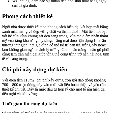
WC chung: đảm bảo sự thuận tiện cho sinh hoạt hằng ngày
của cả gia đình.
Phong cách thiết kế
Ngôi nhà được thiết kế theo phong cách hiện đại kết hợp mái bằng
xanh mát, mang vẻ đẹp vững chãi và thanh thoát. Mặt tiền nổi bật
với hệ cửa kính khung sắt đen sang trọng, vừa tạo điểm nhấn thẩm
mỹ vừa tăng khả năng lấy sáng. Tầng mái được tận dụng làm sân
thượng thư giãn, nơi gia đình có thể bố trí bàn trà, trồng cây hoặc
làm không gian ngắm cảnh lý tưởng. Gam màu trắng – nâu gỗ phối
cùng lam trần hiện đại giúp tổng thể công trình trở nên hài hòa, tinh
tế và sang trọng.
Chi phí xây dựng dự kiến
Với diện tích 115m2, chi phí xây dựng trọn gói dao động khoảng
700 – 800 triệu đồng, tùy vào mức vật liệu hoàn thiện và yêu cầu
thiết kế chi tiết. Đây là mức đầu tư hợp lý cho một tổ ấm hiện đại,
tiện nghi và bền vững.
Thời gian thi công dự kiến