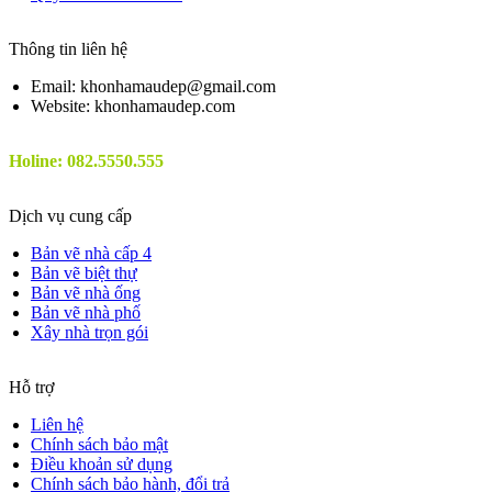
Thông tin liên hệ
Email: khonhamaudep@gmail.com
Website: khonhamaudep.com
Holine: 082.5550.555
Dịch vụ cung cấp
Bản vẽ nhà cấp 4
Bản vẽ biệt thự
Bản vẽ nhà ống
Bản vẽ nhà phố
Xây nhà trọn gói
Hỗ trợ
Liên hệ
Chính sách bảo mật
Điều khoản sử dụng
Chính sách bảo hành, đổi trả