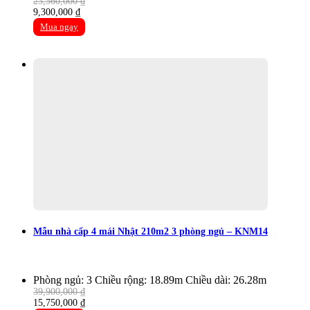
23,560,000
₫
Original
Current
9,300,000
₫
price
price
Mua ngay
was:
is:
23,560,000 ₫.
9,300,000 ₫.
Mẫu nhà cấp 4 mái Nhật 210m2 3 phòng ngủ – KNM14
Phòng ngủ: 3
Chiều rộng: 18.89m
Chiều dài: 26.28m
39,900,000
₫
Original
Current
15,750,000
₫