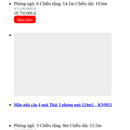
Phòng ngủ: 6
Chiều rộng: 14.1m
Chiều dài: 19.6m
47,500,000
₫
Original
Current
18,750,000
₫
price
price
Mua ngay
was:
is:
47,500,000 ₫.
18,750,000 ₫.
Mẫu nhà cấp 4 mái Thái 3 phòng ngủ 124m2 – KNM13
Phòng ngủ: 3
Chiều rộng: 8m
Chiều dài: 15.5m