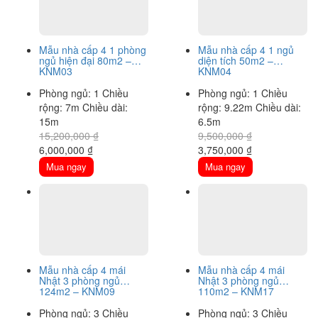
Mẫu nhà cấp 4 1 phòng
Mẫu nhà cấp 4 1 ngủ
ngủ hiện đại 80m2 –
diện tích 50m2 –
KNM03
KNM04
Phòng ngủ: 1
Chiều
Phòng ngủ: 1
Chiều
rộng: 7m
Chiều dài:
rộng: 9.22m
Chiều dài:
15m
6.5m
15,200,000
₫
9,500,000
₫
Original
Current
Original
Current
6,000,000
₫
3,750,000
₫
price
price
price
price
Mua ngay
Mua ngay
was:
is:
was:
is:
15,200,000 ₫.
6,000,000 ₫.
9,500,000 ₫.
3,750,000 ₫.
Mẫu nhà cấp 4 mái
Mẫu nhà cấp 4 mái
Nhật 3 phòng ngủ
Nhật 3 phòng ngủ
124m2 – KNM09
110m2 – KNM17
Phòng ngủ: 3
Chiều
Phòng ngủ: 3
Chiều