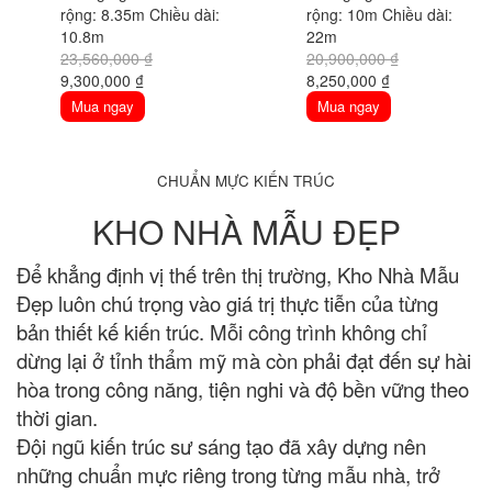
rộng: 8.35m
Chiều dài:
rộng: 10m
Chiều dài:
10.8m
22m
23,560,000
₫
20,900,000
₫
Original
Current
Original
Current
9,300,000
₫
8,250,000
₫
price
price
price
price
Mua ngay
Mua ngay
was:
is:
was:
is:
23,560,000 ₫.
9,300,000 ₫.
20,900,000 ₫.
8,250,000 ₫.
CHUẨN MỰC KIẾN TRÚC
KHO NHÀ MẪU ĐẸP
Để khẳng định vị thế trên thị trường, Kho Nhà Mẫu
Đẹp luôn chú trọng vào giá trị thực tiễn của từng
bản thiết kế kiến trúc. Mỗi công trình không chỉ
dừng lại ở tỉnh thẩm mỹ mà còn phải đạt đến sự hài
hòa trong công năng, tiện nghi và độ bền vững theo
thời gian.
Đội ngũ kiến trúc sư sáng tạo đã xây dựng nên
những chuẩn mực riêng trong từng mẫu nhà, trở