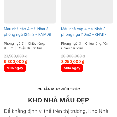
Mẫu nhà cấp 4 mái Nhật 3
Mẫu nhà cấp 4 mái Nhật 3
phòng ngủ 124m2 – KNM09
phòng ngủ 110m2 – KNM17
Phòng ngủ: 3
Chiều rộng:
Phòng ngủ: 3
Chiều rộng: 10m
8.35m
Chiều dài: 10.8m
Chiều dài: 22m
23,560,000
₫
20,900,000
₫
Original
Current
Original
Current
9,300,000
₫
8,250,000
₫
price
price
price
price
Mua ngay
Mua ngay
was:
is:
was:
is:
23,560,000 ₫.
9,300,000 ₫.
20,900,000 ₫.
8,250,000 ₫.
CHUẨN MỰC KIẾN TRÚC
KHO NHÀ MẪU ĐẸP
Để khẳng định vị thế trên thị trường, Kho Nhà