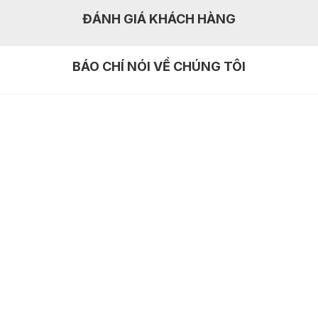
ĐÁNH GIÁ KHÁCH HÀNG
BÁO CHÍ NÓI VỀ CHÚNG TÔI
GIỚI THIỆU
Tác giả
Hồ sơ năng lực
Tuyển dụng
Quy trình mua bản vẽ
THÔNG TIN LIÊN HỆ
Email: khonhamaudep@gmail.com
Website: khonhamaudep.com