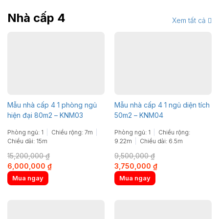
Nhà cấp 4
Xem tất cả
Mẫu nhà cấp 4 1 phòng ngủ
Mẫu nhà cấp 4 1 ngủ diện tích
hiện đại 80m2 – KNM03
50m2 – KNM04
Phòng ngủ: 1
Chiều rộng: 7m
Phòng ngủ: 1
Chiều rộng:
Chiều dài: 15m
9.22m
Chiều dài: 6.5m
15,200,000
₫
9,500,000
₫
Original
Current
Original
Current
6,000,000
₫
3,750,000
₫
price
price
price
price
Mua ngay
Mua ngay
was:
is:
was:
is:
15,200,000 ₫.
6,000,000 ₫.
9,500,000 ₫.
3,750,000 ₫.