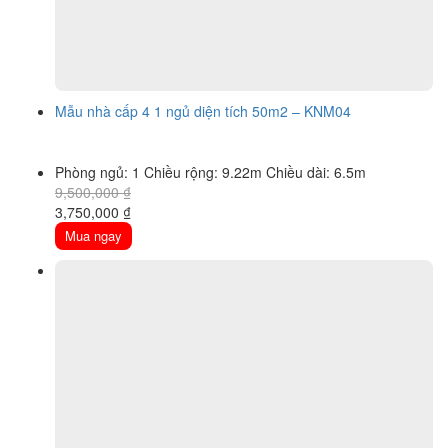
Mẫu nhà cấp 4 1 ngủ diện tích 50m2 – KNM04
Phòng ngủ: 1
Chiều rộng: 9.22m
Chiều dài: 6.5m
9,500,000
₫
Original
Current
3,750,000
₫
price
price
Mua ngay
was:
is:
9,500,000 ₫.
3,750,000 ₫.