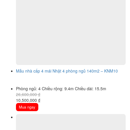
Mẫu nhà cấp 4 mái Nhật 4 phòng ngủ 140m2 – KNM10
Phòng ngủ: 4
Chiều rộng: 9.4m
Chiều dài: 15.5m
26,600,000
₫
Original
Current
10,500,000
₫
price
price
Mua ngay
was:
is:
26,600,000 ₫.
10,500,000 ₫.