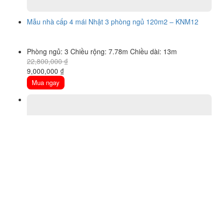
Mẫu nhà cấp 4 mái Nhật 3 phòng ngủ 120m2 – KNM12
Phòng ngủ: 3
Chiều rộng: 7.78m
Chiều dài: 13m
22,800,000
₫
Original
Current
9,000,000
₫
price
price
Mua ngay
was:
is:
22,800,000 ₫.
9,000,000 ₫.