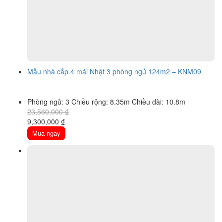
Mẫu nhà cấp 4 mái Nhật 3 phòng ngủ 124m2 – KNM09
Phòng ngủ: 3
Chiều rộng: 8.35m
Chiều dài: 10.8m
23,560,000
₫
Original
Current
9,300,000
₫
price
price
Mua ngay
was:
is:
23,560,000 ₫.
9,300,000 ₫.