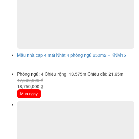
Mẫu nhà cấp 4 mái Nhật 4 phòng ngủ 250m2 – KNM15
Phòng ngủ: 4
Chiều rộng: 13.575m
Chiều dài: 21.65m
47,500,000
₫
Original
Current
18,750,000
₫
price
price
Mua ngay
was:
is:
47,500,000 ₫.
18,750,000 ₫.