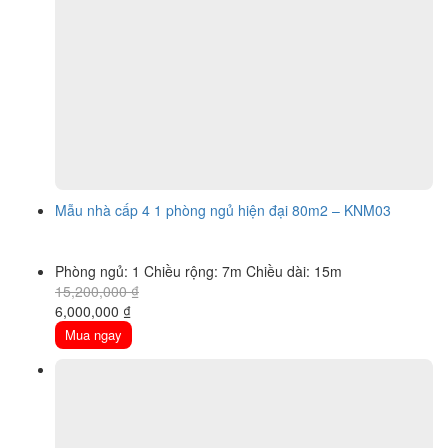
Mẫu nhà cấp 4 1 phòng ngủ hiện đại 80m2 – KNM03
Phòng ngủ: 1
Chiều rộng: 7m
Chiều dài: 15m
15,200,000
₫
Original
Current
6,000,000
₫
price
price
Mua ngay
was:
is:
15,200,000 ₫.
6,000,000 ₫.