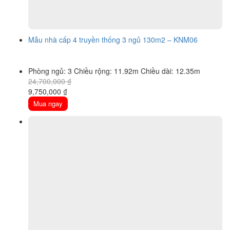
Mẫu nhà cấp 4 truyền thống 3 ngủ 130m2 – KNM06
Phòng ngủ: 3
Chiều rộng: 11.92m
Chiều dài: 12.35m
24,700,000
₫
Original
Current
9,750,000
₫
price
price
Mua ngay
was:
is:
24,700,000 ₫.
9,750,000 ₫.