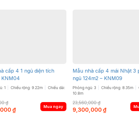
 cấp 4 1 ngủ diện tích
Mẫu nhà cấp 4 mái Nhật 3
– KNM04
ngủ 124m2 – KNM09
: 1
Chiều rộng: 9.22m
Chiều dài:
Phòng ngủ: 3
Chiều rộng: 8.35m
10.8m
000
₫
23,560,000
₫
Mua ngay
Mu
l
Current
Original
Current
,000
₫
9,300,000
₫
price
price
price
is:
was:
is:
000 ₫.
3,750,000 ₫.
23,560,000 ₫.
9,300,000 ₫