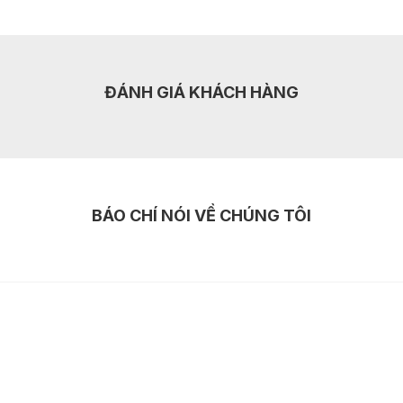
ĐÁNH GIÁ KHÁCH HÀNG
BÁO CHÍ NÓI VỀ CHÚNG TÔI
VỤ CUNG CẤP
HỖ TRỢ
ẽ nhà cấp 4
Liên hệ
ẽ biệt thự
Chính sách bảo mật