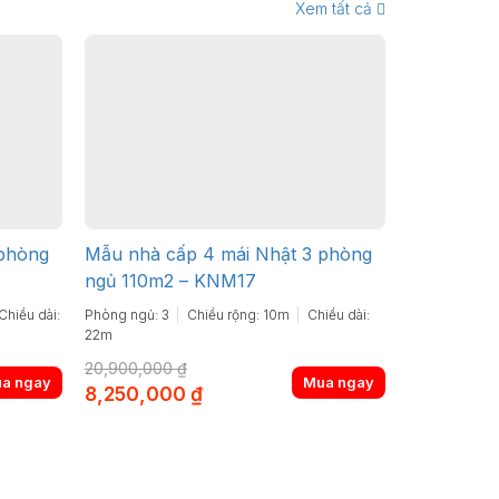
Xem tất cả
 phòng
Mẫu nhà cấp 4 mái Nhật 3 phòng
ngủ 110m2 – KNM17
Chiều dài:
Phòng ngủ: 3
Chiều rộng: 10m
Chiều dài:
22m
20,900,000
₫
a ngay
Mua ngay
Original
Current
8,250,000
₫
price
price
was:
is:
.
20,900,000 ₫.
8,250,000 ₫.