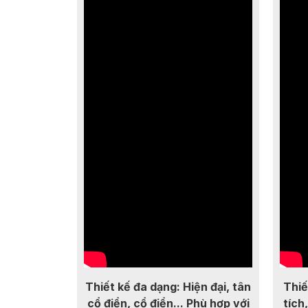
Thiết kế đa dạng: Hiện đại, tân
Thiế
cổ điển, cổ điển... Phù hợp với
tích